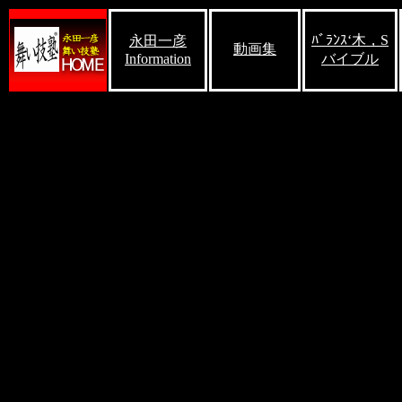
ﾊﾞﾗﾝｽ‘木，S
永田一彦
動画集
Information
バイブル