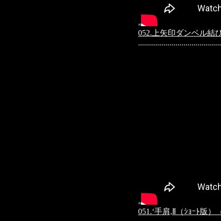
■
052.上矢印ダンベル結び
..........................................
■
051.‘手肩,Ⅱ（ｼｮｰﾄ版）